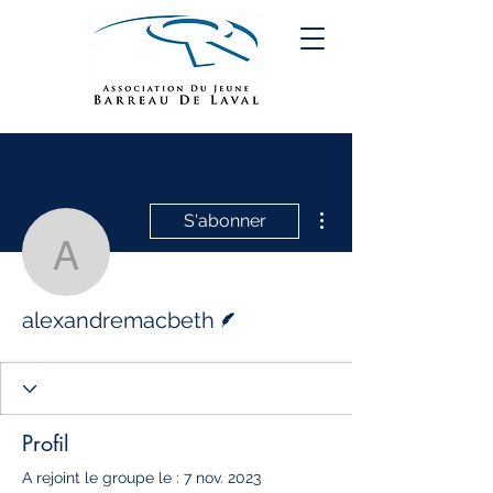
Plus d'actions
S'abonner
alexandremacbeth
Écrivain
alexandremacbeth
Profil
A rejoint le groupe le : 7 nov. 2023