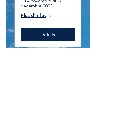
Du 4 novembre au 5
décembre 2025
Plus d'infos
Détails
ASSOCIATION DU JEUNE BARREAU DE
LAVAL
2800 boulevard St-Martin Ouest, RC-08
Laval, QC, H7T 2S9
jeunebarreaudelaval@gmail.com